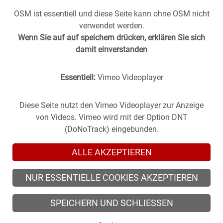
OSM ist essentiell und diese Seite kann ohne OSM nicht
verwendet werden.
Wenn Sie auf auf speichern drücken, erklären Sie sich
damit einverstanden
Essentiell:
Vimeo Videoplayer
Stuttgart aus der
Vergangenheit
in die
Gegenwart
geholt -
(oder anders herum).
Historische Fotos aus Stuttgart im direkten Vergleich mit
Diese Seite nutzt den Vimeo Videoplayer zur Anzeige
zeitgenössischen Bildern.
von Videos. Vimeo wird mit der Option DNT
(DoNoTrack) eingebunden.
ALLE AKZEPTIEREN
NUR ESSENTIELLE COOKIES AKZEPTIEREN
© 2026 zeitsprung-stuttgart.de, alle Rechte vorbehalten
SPEICHERN UND SCHLIESSEN
© 2026 Alle Rechte der Fotografen vorbehalten.