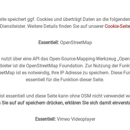
ite speichert ggf. Cookies und überträgt Daten an die folgende
Dienstleister. Weitere Details finden Sie auf unserer
Cookie-Seite
Essentiell:
OpenStreetMap
e nutzt über eine API das Open-Source-Mapping-Werkzeug „Ope
bieter ist die OpenStreetMap Foundation. Zur Nutzung der Funk
etMap ist es notwendig, Ihre IP Adresse zu speichern. Diese Fun
essentiell für die Funktion dieser Seite.
rgangenheit
in die
Gegenwart
geholt -
(oder anders
st essentiell und diese Seite kann ohne OSM nicht verwendet w
Sie auf auf speichern drücken, erklären Sie sich damit einvers
s Stuttgart im direkten Vergleich mit zeitgenössischen
Essentiell:
Vimeo Videoplayer