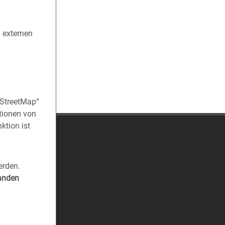
n externen
nStreetMap“
tionen von
ktion ist
erden.
tanden