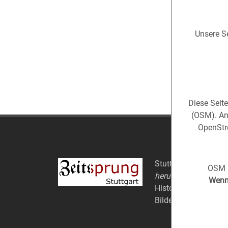
Unsere Se
Diese Seit
(OSM). An
OpenStre
Stuttgart aus der
Ve
OSM i
herum).
Wenn 
Historische Fotos au
Bildern.