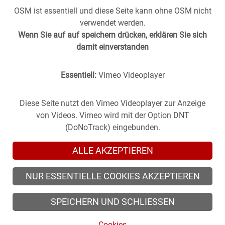
OSM ist essentiell und diese Seite kann ohne OSM nicht
verwendet werden.
Wenn Sie auf auf speichern drücken, erklären Sie sich
damit einverstanden
Essentiell:
Vimeo Videoplayer
Stuttgart aus der
Vergangenheit
in die
Gegenwart
geholt -
(oder anders herum).
Historische Fotos aus Stuttgart im direkten Vergleich mit
Diese Seite nutzt den Vimeo Videoplayer zur Anzeige
zeitgenössischen Bildern.
von Videos. Vimeo wird mit der Option DNT
(DoNoTrack) eingebunden.
ALLE AKZEPTIEREN
NUR ESSENTIELLE COOKIES AKZEPTIEREN
© 2026 zeitsprung-stuttgart.de, alle Rechte vorbehalten
SPEICHERN UND SCHLIESSEN
© 2026 Alle Rechte der Fotografen vorbehalten.
Cookies
Cookies
/
Impressum
/
Datenschutz