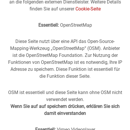
an die folgenden externen Dienstleister. Weitere Details
finden Sie auf unserer
Cookie-Seite
Essentiell:
OpenStreetMap
Diese Seite nutzt über eine API das Open-Source-
Mapping-Werkzeug „OpenStreetMap“ (OSM). Anbieter
ist die OpenStreetMap Foundation. Zur Nutzung der
Funktionen von OpenStreetMap ist es notwendig, Ihre IP
Adresse zu speichern. Diese Funktion ist essentiell für
die Funktion dieser Seite.
OSM ist essentiell und diese Seite kann ohne OSM nicht
verwendet werden.
Wenn Sie auf auf speichern drücken, erklären Sie sich
damit einverstanden
Essentiell:
Vimeo Videoplayer
Stuttgart aus der
Vergangenheit
in die
Gegenwart
geholt -