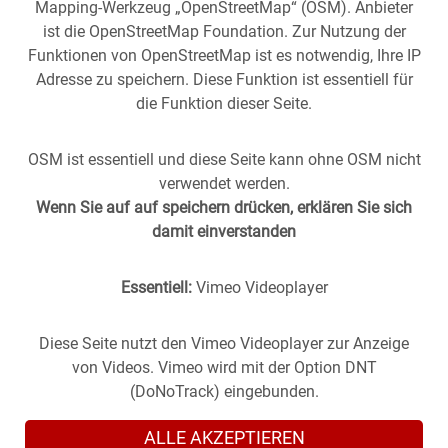
Mapping-Werkzeug „OpenStreetMap“ (OSM). Anbieter
ist die OpenStreetMap Foundation. Zur Nutzung der
Funktionen von OpenStreetMap ist es notwendig, Ihre IP
Adresse zu speichern. Diese Funktion ist essentiell für
die Funktion dieser Seite.
OSM ist essentiell und diese Seite kann ohne OSM nicht
verwendet werden.
Wenn Sie auf auf speichern drücken, erklären Sie sich
damit einverstanden
Essentiell:
Vimeo Videoplayer
Stuttgart aus der
Vergangenheit
in die
Gegenwart
geholt -
(oder anders herum).
Historische Fotos aus Stuttgart im direkten Vergleich mit
Diese Seite nutzt den Vimeo Videoplayer zur Anzeige
zeitgenössischen Bildern.
von Videos. Vimeo wird mit der Option DNT
(DoNoTrack) eingebunden.
ALLE AKZEPTIEREN