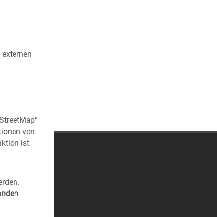
n externen
nStreetMap“
tionen von
ktion ist
erden.
tanden