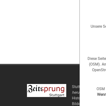
Unsere Se
Diese Seit
(OSM). An
OpenStre
Stuttgart aus der
Ve
OSM i
herum).
Wenn 
Historische Fotos au
Bildern.