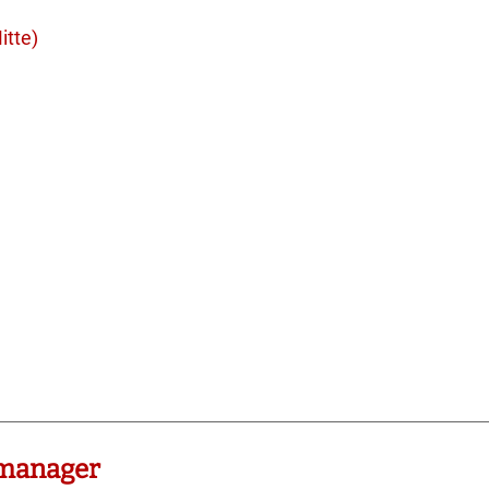
itte)
manager