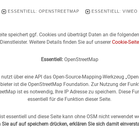
ESSENTIELL: OPENSTREETMAP
ESSENTIELL: VIMEO
ite speichert ggf. Cookies und überträgt Daten an die folgende
Dienstleister. Weitere Details finden Sie auf unserer
Cookie-Seite
Essentiell:
OpenStreetMap
e nutzt über eine API das Open-Source-Mapping-Werkzeug „Ope
bieter ist die OpenStreetMap Foundation. Zur Nutzung der Funk
etMap ist es notwendig, Ihre IP Adresse zu speichern. Diese Fun
essentiell für die Funktion dieser Seite.
rgangenheit
in die
Gegenwart
geholt -
(oder anders
st essentiell und diese Seite kann ohne OSM nicht verwendet w
Sie auf auf speichern drücken, erklären Sie sich damit einvers
s Stuttgart im direkten Vergleich mit zeitgenössischen