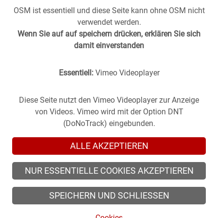
OSM ist essentiell und diese Seite kann ohne OSM nicht
verwendet werden.
Wenn Sie auf auf speichern drücken, erklären Sie sich
damit einverstanden
Essentiell:
Vimeo Videoplayer
Stuttgart aus der
Vergangenheit
in die
Gegenwart
geholt -
(oder anders herum).
Historische Fotos aus Stuttgart im direkten Vergleich mit
Diese Seite nutzt den Vimeo Videoplayer zur Anzeige
zeitgenössischen Bildern.
von Videos. Vimeo wird mit der Option DNT
(DoNoTrack) eingebunden.
ALLE AKZEPTIEREN
NUR ESSENTIELLE COOKIES AKZEPTIEREN
© 2026 zeitsprung-stuttgart.de, alle Rechte vorbehalten
SPEICHERN UND SCHLIESSEN
© 2026 Alle Rechte der Fotografen vorbehalten.
Cookies
Cookies
/
Impressum
/
Datenschutz