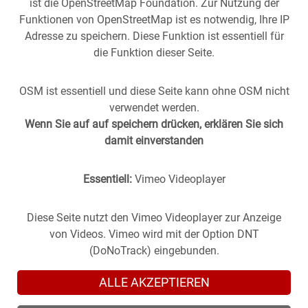
ist die OpenStreetMap Foundation. Zur Nutzung der
Funktionen von OpenStreetMap ist es notwendig, Ihre IP
Adresse zu speichern. Diese Funktion ist essentiell für
die Funktion dieser Seite.
OSM ist essentiell und diese Seite kann ohne OSM nicht
verwendet werden.
Wenn Sie auf auf speichern drücken, erklären Sie sich
damit einverstanden
Essentiell:
Vimeo Videoplayer
Stuttgart aus der
Vergangenheit
in die
Gegenwart
geholt -
(oder anders herum).
Historische Fotos aus Stuttgart im direkten Vergleich mit
Diese Seite nutzt den Vimeo Videoplayer zur Anzeige
zeitgenössischen Bildern.
von Videos. Vimeo wird mit der Option DNT
(DoNoTrack) eingebunden.
ALLE AKZEPTIEREN