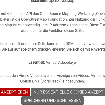
Essentiell:
OpenStreetMap
e nutzt über eine API das Open-Source-Mapping-Werkzeug „Ope
bieter ist die OpenStreetMap Foundation. Zur Nutzung der Funk
etMap ist es notwendig, Ihre IP Adresse zu speichern. Diese Fun
essentiell für die Funktion dieser Seite.
rgangenheit
in die
Gegenwart
geholt -
(oder anders
st essentiell und diese Seite kann ohne OSM nicht verwendet w
Sie auf auf speichern drücken, erklären Sie sich damit einvers
s Stuttgart im direkten Vergleich mit zeitgenössischen
Essentiell:
Vimeo Videoplayer
te nutzt den Vimeo Videoplayer zur Anzeige von Videos. Vimeo wi
Option DNT (DoNoTrack) eingebunden.
 AKZEPTIEREN
NUR ESSENTIELLE COOKIES AKZEPT
en
SPEICHERN UND SCHLIESSEN