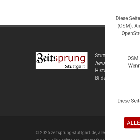
Diese Seit
(OSM). An
OpenStre
Stuttgart aus der
Ve
OSM i
herum).
Wenn 
Historische Fotos au
Bildern.
Diese Sei
ALLE
© 2026 zeitsprung-stuttgart.de, alle Rechte vorbehalt