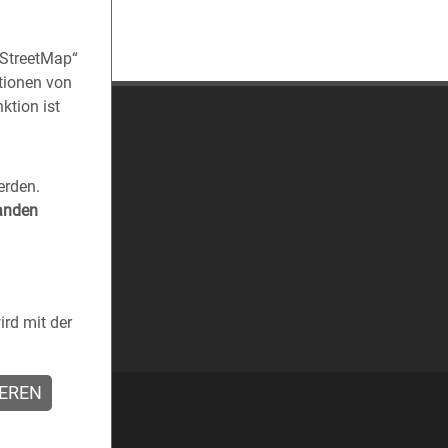
nStreetMap“
tionen von
ktion ist
erden.
tanden
rd mit der
IEREN