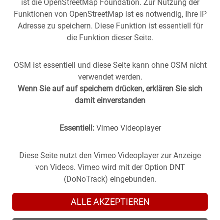
ist die OpenStreetMap Foundation. Zur Nutzung der
Funktionen von OpenStreetMap ist es notwendig, Ihre IP
Adresse zu speichern. Diese Funktion ist essentiell für
die Funktion dieser Seite.
OSM ist essentiell und diese Seite kann ohne OSM nicht
verwendet werden.
Wenn Sie auf auf speichern drücken, erklären Sie sich
damit einverstanden
Essentiell:
Vimeo Videoplayer
Stuttgart aus der
Vergangenheit
in die
Gegenwart
geholt -
(oder anders herum).
Historische Fotos aus Stuttgart im direkten Vergleich mit
Diese Seite nutzt den Vimeo Videoplayer zur Anzeige
zeitgenössischen Bildern.
von Videos. Vimeo wird mit der Option DNT
(DoNoTrack) eingebunden.
ALLE AKZEPTIEREN