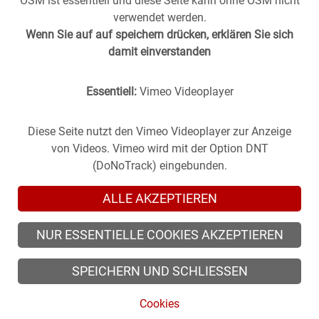
OSM ist essentiell und diese Seite kann ohne OSM nicht
verwendet werden.
Wenn Sie auf auf speichern drücken, erklären Sie sich
damit einverstanden
Essentiell:
Vimeo Videoplayer
Stuttgart aus der
Vergangenheit
in die
Gegenwart
geholt -
(oder anders herum).
Historische Fotos aus Stuttgart im direkten Vergleich mit
Diese Seite nutzt den Vimeo Videoplayer zur Anzeige
zeitgenössischen Bildern.
von Videos. Vimeo wird mit der Option DNT
(DoNoTrack) eingebunden.
ALLE AKZEPTIEREN
NUR ESSENTIELLE COOKIES AKZEPTIEREN
© 2026 zeitsprung-stuttgart.de, alle Rechte vorbehalten
SPEICHERN UND SCHLIESSEN
© 2026 Alle Rechte der Fotografen vorbehalten.
Cookies
Cookies
/
Impressum
/
Datenschutz