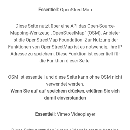
der Möhringer- und…
Essentiell:
OpenStreetMap
Diese Seite nutzt über eine API das Open-Source-
Mapping-Werkzeug „OpenStreetMap“ (OSM). Anbieter
ist die OpenStreetMap Foundation. Zur Nutzung der
Funktionen von OpenStreetMap ist es notwendig, Ihre IP
Adresse zu speichern. Diese Funktion ist essentiell für
die Funktion dieser Seite.
OSM ist essentiell und diese Seite kann ohne OSM nicht
verwendet werden.
Wenn Sie auf auf speichern drücken, erklären Sie sich
damit einverstanden
Essentiell:
Vimeo Videoplayer
Stuttgart aus der
Vergangenheit
in die
Gegenwart
geholt -
(oder anders herum).
Historische Fotos aus Stuttgart im direkten Vergleich mit