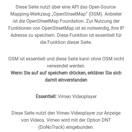
Diese Seite nutzt über eine API das Open-Source-
Mapping-Werkzeug „OpenStreetMap“ (OSM). Anbieter
ist die OpenStreetMap Foundation. Zur Nutzung der
Funktionen von OpenStreetMap ist es notwendig, Ihre IP
Adresse zu speichern. Diese Funktion ist essentiell für
die Funktion dieser Seite.
OSM ist essentiell und diese Seite kann ohne OSM nicht
verwendet werden.
Wenn Sie auf auf speichern drücken, erklären Sie sich
damit einverstanden
Essentiell:
Vimeo Videoplayer
Stuttgart aus der
Vergangenheit
in die
Gegenwart
geholt -
(oder anders herum).
Historische Fotos aus Stuttgart im direkten Vergleich mit
Diese Seite nutzt den Vimeo Videoplayer zur Anzeige
zeitgenössischen Bildern.
von Videos. Vimeo wird mit der Option DNT
(DoNoTrack) eingebunden.