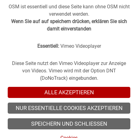
OSM ist essentiell und diese Seite kann ohne OSM nicht
verwendet werden.
Wenn Sie auf auf speichern drücken, erklären Sie sich
damit einverstanden
Essentiell:
Vimeo Videoplayer
Stuttgart aus der
Vergangenheit
in die
Gegenwart
geholt -
(oder anders herum).
Historische Fotos aus Stuttgart im direkten Vergleich mit
Diese Seite nutzt den Vimeo Videoplayer zur Anzeige
zeitgenössischen Bildern.
von Videos. Vimeo wird mit der Option DNT
(DoNoTrack) eingebunden.
ALLE AKZEPTIEREN
NUR ESSENTIELLE COOKIES AKZEPTIEREN
© 2026 zeitsprung-stuttgart.de, alle Rechte vorbehalten
SPEICHERN UND SCHLIESSEN
© 2026 Alle Rechte der Fotografen vorbehalten.
Cookies
Cookies
/
Impressum
/
Datenschutz