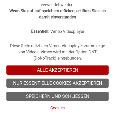
verwendet werden.
Wenn Sie auf auf speichern drücken, erklären Sie sich
damit einverstanden
Essentiell:
Vimeo Videoplayer
Stuttgart aus der
Vergangenheit
in die
Gegenwart
geholt -
(oder anders herum).
Historische Fotos aus Stuttgart im direkten Vergleich mit
Diese Seite nutzt den Vimeo Videoplayer zur Anzeige
zeitgenössischen Bildern.
von Videos. Vimeo wird mit der Option DNT
(DoNoTrack) eingebunden.
ALLE AKZEPTIEREN
NUR ESSENTIELLE COOKIES AKZEPTIEREN
© 2026 zeitsprung-stuttgart.de, alle Rechte vorbehalten
SPEICHERN UND SCHLIESSEN
© 2026 Alle Rechte der Fotografen vorbehalten.
Cookies
Cookies
/
Impressum
/
Datenschutz