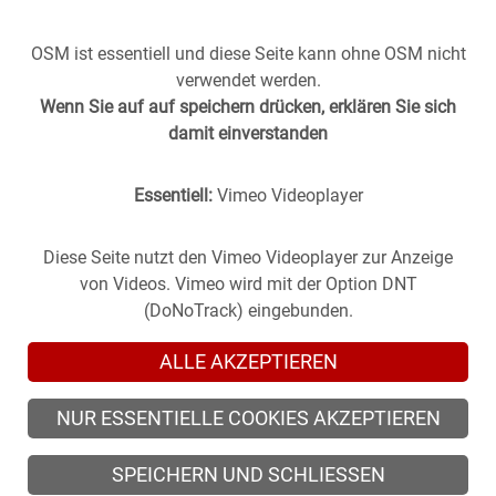
OSM ist essentiell und diese Seite kann ohne OSM nicht
verwendet werden.
Wenn Sie auf auf speichern drücken, erklären Sie sich
damit einverstanden
Essentiell:
Vimeo Videoplayer
Stuttgart aus der
Vergangenheit
in die
Gegenwart
geholt -
(oder anders herum).
Historische Fotos aus Stuttgart im direkten Vergleich mit
Diese Seite nutzt den Vimeo Videoplayer zur Anzeige
zeitgenössischen Bildern.
von Videos. Vimeo wird mit der Option DNT
(DoNoTrack) eingebunden.
ALLE AKZEPTIEREN
NUR ESSENTIELLE COOKIES AKZEPTIEREN
© 2026 zeitsprung-stuttgart.de, alle Rechte vorbehalten
SPEICHERN UND SCHLIESSEN