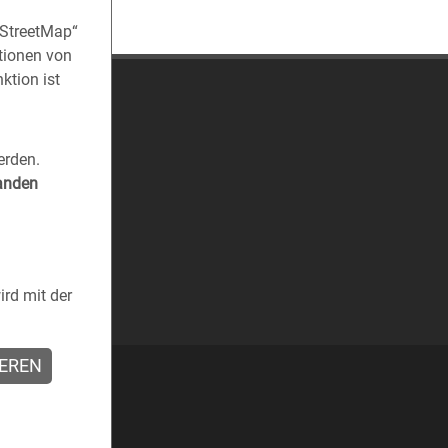
nStreetMap“
tionen von
ktion ist
erden.
tanden
rd mit der
IEREN