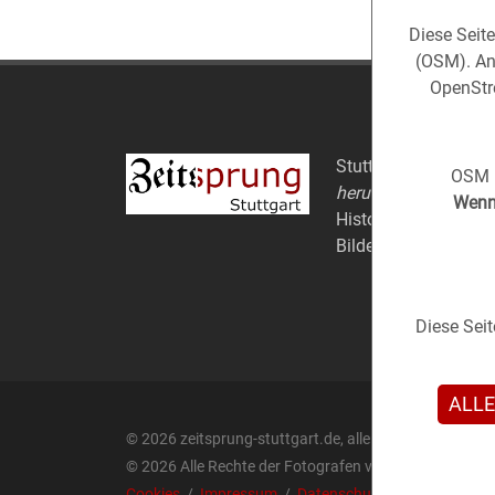
Diese Seit
(OSM). An
OpenStre
Stuttgart aus der
Ve
OSM i
herum).
Wenn 
Historische Fotos au
Bildern.
Diese Sei
ALLE
© 2026 zeitsprung-stuttgart.de, alle Rechte vorbehalt
© 2026 Alle Rechte der Fotografen vorbehalten.
Cookies
/
Impressum
/
Datenschutz