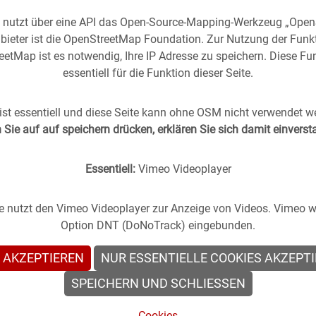
e nutzt über eine API das Open-Source-Mapping-Werkzeug „Ope
bieter ist die OpenStreetMap Foundation. Zur Nutzung der Funk
etMap ist es notwendig, Ihre IP Adresse zu speichern. Diese Fun
essentiell für die Funktion dieser Seite.
rgangenheit
in die
Gegenwart
geholt -
(oder anders
st essentiell und diese Seite kann ohne OSM nicht verwendet w
Sie auf auf speichern drücken, erklären Sie sich damit einvers
s Stuttgart im direkten Vergleich mit zeitgenössischen
Essentiell:
Vimeo Videoplayer
te nutzt den Vimeo Videoplayer zur Anzeige von Videos. Vimeo wi
Option DNT (DoNoTrack) eingebunden.
 AKZEPTIEREN
NUR ESSENTIELLE COOKIES AKZEPT
en
SPEICHERN UND SCHLIESSEN
Cookies