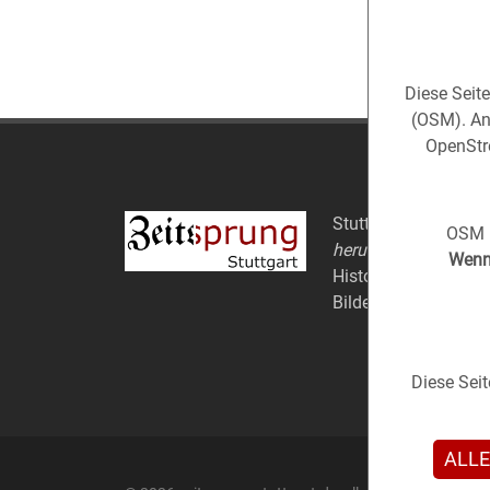
Diese Seit
(OSM). An
OpenStre
Stuttgart aus der
Ve
OSM i
herum).
Wenn 
Historische Fotos au
Bildern.
Diese Sei
ALLE