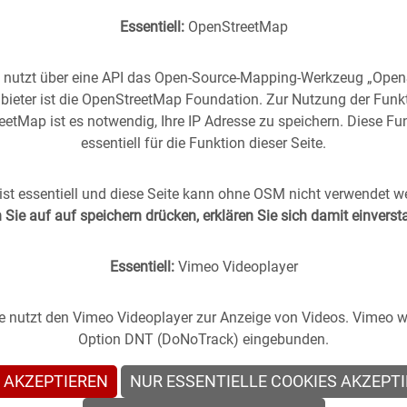
Essentiell:
OpenStreetMap
e nutzt über eine API das Open-Source-Mapping-Werkzeug „Ope
bieter ist die OpenStreetMap Foundation. Zur Nutzung der Funk
etMap ist es notwendig, Ihre IP Adresse zu speichern. Diese Fun
essentiell für die Funktion dieser Seite.
rgangenheit
in die
Gegenwart
geholt -
(oder anders
st essentiell und diese Seite kann ohne OSM nicht verwendet w
Sie auf auf speichern drücken, erklären Sie sich damit einvers
s Stuttgart im direkten Vergleich mit zeitgenössischen
Essentiell:
Vimeo Videoplayer
te nutzt den Vimeo Videoplayer zur Anzeige von Videos. Vimeo wi
Option DNT (DoNoTrack) eingebunden.
 AKZEPTIEREN
NUR ESSENTIELLE COOKIES AKZEPT