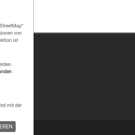
nStreetMap“
tionen von
ktion ist
erden.
tanden
rd mit der
IEREN