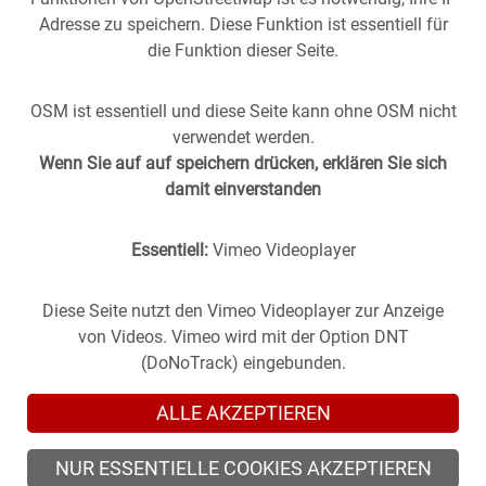
Adresse zu speichern. Diese Funktion ist essentiell für
die Funktion dieser Seite.
OSM ist essentiell und diese Seite kann ohne OSM nicht
verwendet werden.
Wenn Sie auf auf speichern drücken, erklären Sie sich
damit einverstanden
Essentiell:
Vimeo Videoplayer
Stuttgart aus der
Vergangenheit
in die
Gegenwart
geholt -
(oder anders herum).
Historische Fotos aus Stuttgart im direkten Vergleich mit
Diese Seite nutzt den Vimeo Videoplayer zur Anzeige
zeitgenössischen Bildern.
von Videos. Vimeo wird mit der Option DNT
(DoNoTrack) eingebunden.
ALLE AKZEPTIEREN
NUR ESSENTIELLE COOKIES AKZEPTIEREN