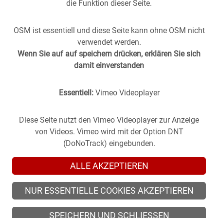
die Funktion dieser Seite.
OSM ist essentiell und diese Seite kann ohne OSM nicht
verwendet werden.
Wenn Sie auf auf speichern drücken, erklären Sie sich
damit einverstanden
Essentiell:
Vimeo Videoplayer
Stuttgart aus der
Vergangenheit
in die
Gegenwart
geholt -
(oder anders herum).
Historische Fotos aus Stuttgart im direkten Vergleich mit
Diese Seite nutzt den Vimeo Videoplayer zur Anzeige
zeitgenössischen Bildern.
von Videos. Vimeo wird mit der Option DNT
(DoNoTrack) eingebunden.
ALLE AKZEPTIEREN
NUR ESSENTIELLE COOKIES AKZEPTIEREN
© 2026 zeitsprung-stuttgart.de, alle Rechte vorbehalten
SPEICHERN UND SCHLIESSEN