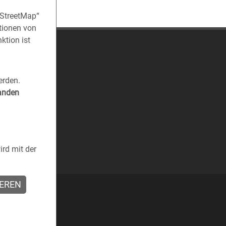
nStreetMap“
tionen von
ktion ist
erden.
tanden
rd mit der
IEREN