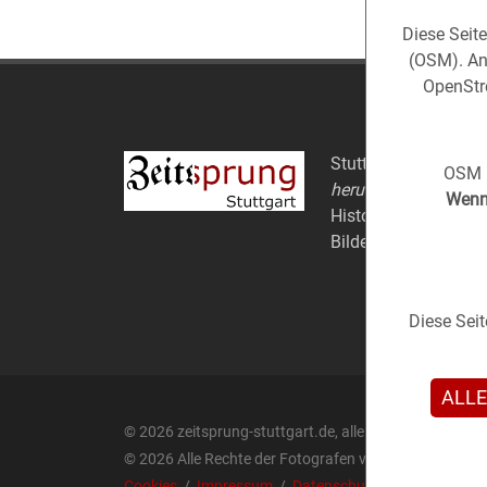
Diese Seit
(OSM). An
OpenStre
Stuttgart aus der
Ve
OSM i
herum).
Wenn 
Historische Fotos au
Bildern.
Diese Sei
ALLE
© 2026 zeitsprung-stuttgart.de, alle Rechte vorbehalt
© 2026 Alle Rechte der Fotografen vorbehalten.
Cookies
/
Impressum
/
Datenschutz