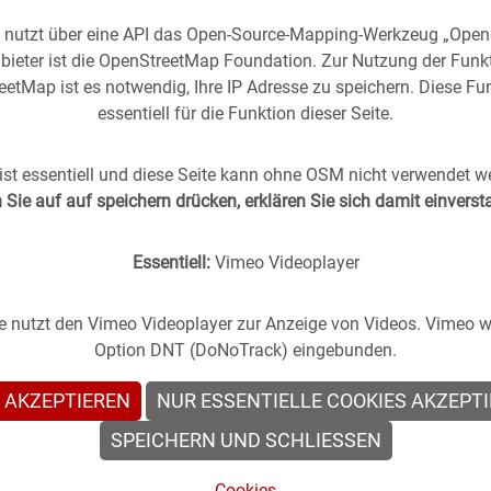
e nutzt über eine API das Open-Source-Mapping-Werkzeug „Ope
bieter ist die OpenStreetMap Foundation. Zur Nutzung der Funk
etMap ist es notwendig, Ihre IP Adresse zu speichern. Diese Fun
essentiell für die Funktion dieser Seite.
rgangenheit
in die
Gegenwart
geholt -
(oder anders
st essentiell und diese Seite kann ohne OSM nicht verwendet w
Sie auf auf speichern drücken, erklären Sie sich damit einvers
s Stuttgart im direkten Vergleich mit zeitgenössischen
Essentiell:
Vimeo Videoplayer
te nutzt den Vimeo Videoplayer zur Anzeige von Videos. Vimeo wi
Option DNT (DoNoTrack) eingebunden.
 AKZEPTIEREN
NUR ESSENTIELLE COOKIES AKZEPT
en
SPEICHERN UND SCHLIESSEN
Cookies