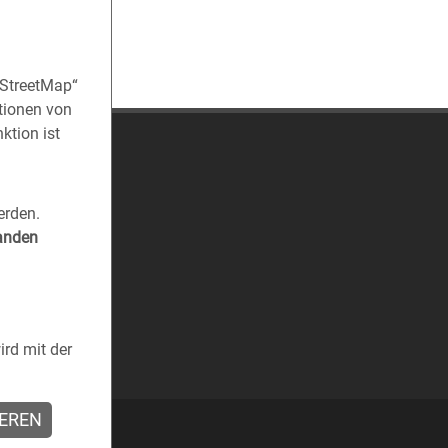
nStreetMap“
tionen von
ktion ist
erden.
tanden
rd mit der
IEREN