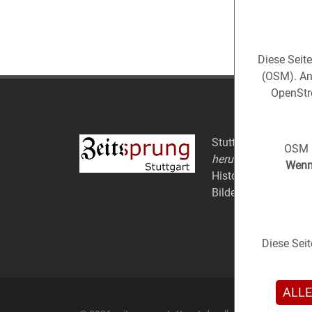
Diese Seit
(OSM). An
OpenStre
Stuttgart aus der
Ve
OSM i
herum).
Wenn 
Historische Fotos au
Bildern.
Diese Sei
ALLE