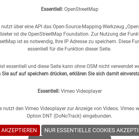
Essentiell:
OpenStreetMap
e nutzt über eine API das Open-Source-Mapping-Werkzeug „Ope
bieter ist die OpenStreetMap Foundation. Zur Nutzung der Funk
etMap ist es notwendig, Ihre IP Adresse zu speichern. Diese Fun
essentiell für die Funktion dieser Seite.
rgangenheit
in die
Gegenwart
geholt -
(oder anders
st essentiell und diese Seite kann ohne OSM nicht verwendet w
Sie auf auf speichern drücken, erklären Sie sich damit einvers
s Stuttgart im direkten Vergleich mit zeitgenössischen
Essentiell:
Vimeo Videoplayer
te nutzt den Vimeo Videoplayer zur Anzeige von Videos. Vimeo wi
Option DNT (DoNoTrack) eingebunden.
 AKZEPTIEREN
NUR ESSENTIELLE COOKIES AKZEPT