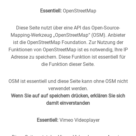
Essentiell:
OpenStreetMap
Diese Seite nutzt über eine API das Open-Source-
Mapping-Werkzeug „OpenStreetMap“ (OSM). Anbieter
ist die OpenStreetMap Foundation. Zur Nutzung der
Funktionen von OpenStreetMap ist es notwendig, Ihre IP
Adresse zu speichern. Diese Funktion ist essentiell für
die Funktion dieser Seite.
OSM ist essentiell und diese Seite kann ohne OSM nicht
verwendet werden.
Wenn Sie auf auf speichern drücken, erklären Sie sich
damit einverstanden
Essentiell:
Vimeo Videoplayer
Stuttgart aus der
Vergangenheit
in die
Gegenwart
geholt -
(oder anders herum).
Historische Fotos aus Stuttgart im direkten Vergleich mit