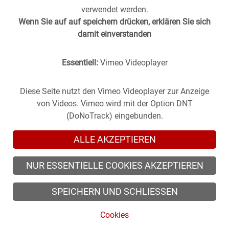
verwendet werden.
Wenn Sie auf auf speichern drücken, erklären Sie sich
damit einverstanden
Essentiell:
Vimeo Videoplayer
Stuttgart aus der
Vergangenheit
in die
Gegenwart
geholt -
(oder anders herum).
Historische Fotos aus Stuttgart im direkten Vergleich mit
Diese Seite nutzt den Vimeo Videoplayer zur Anzeige
zeitgenössischen Bildern.
von Videos. Vimeo wird mit der Option DNT
(DoNoTrack) eingebunden.
ALLE AKZEPTIEREN
NUR ESSENTIELLE COOKIES AKZEPTIEREN
© 2026 zeitsprung-stuttgart.de, alle Rechte vorbehalten
SPEICHERN UND SCHLIESSEN
© 2026 Alle Rechte der Fotografen vorbehalten.
Cookies
Cookies
/
Impressum
/
Datenschutz