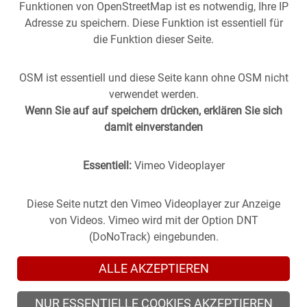
Funktionen von OpenStreetMap ist es notwendig, Ihre IP
Adresse zu speichern. Diese Funktion ist essentiell für
die Funktion dieser Seite.
OSM ist essentiell und diese Seite kann ohne OSM nicht
verwendet werden.
Wenn Sie auf auf speichern drücken, erklären Sie sich
damit einverstanden
Essentiell:
Vimeo Videoplayer
Stuttgart aus der
Vergangenheit
in die
Gegenwart
geholt -
(oder anders herum).
Historische Fotos aus Stuttgart im direkten Vergleich mit
Diese Seite nutzt den Vimeo Videoplayer zur Anzeige
zeitgenössischen Bildern.
von Videos. Vimeo wird mit der Option DNT
(DoNoTrack) eingebunden.
ALLE AKZEPTIEREN
NUR ESSENTIELLE COOKIES AKZEPTIEREN