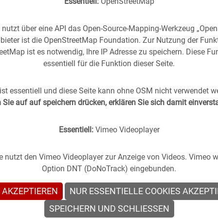
Essentiell:
OpenStreetMap
e nutzt über eine API das Open-Source-Mapping-Werkzeug „Ope
bieter ist die OpenStreetMap Foundation. Zur Nutzung der Funk
etMap ist es notwendig, Ihre IP Adresse zu speichern. Diese Fun
essentiell für die Funktion dieser Seite.
rgangenheit
in die
Gegenwart
geholt -
(oder anders
st essentiell und diese Seite kann ohne OSM nicht verwendet w
Sie auf auf speichern drücken, erklären Sie sich damit einvers
s Stuttgart im direkten Vergleich mit zeitgenössischen
Essentiell:
Vimeo Videoplayer
te nutzt den Vimeo Videoplayer zur Anzeige von Videos. Vimeo wi
Option DNT (DoNoTrack) eingebunden.
 AKZEPTIEREN
NUR ESSENTIELLE COOKIES AKZEPT
en
SPEICHERN UND SCHLIESSEN