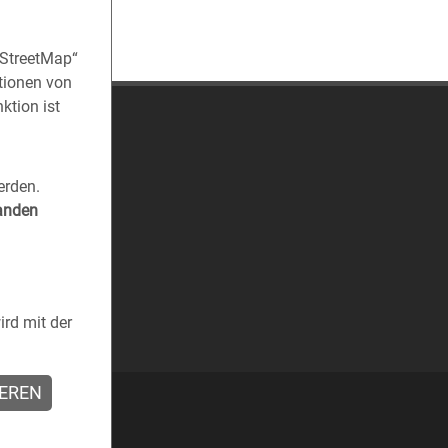
nStreetMap“
tionen von
ktion ist
erden.
tanden
rd mit der
IEREN