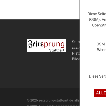
Diese Seit
(OSM). An
OpenStre
Stuttgart aus der
Ve
OSM i
herum).
Wenn 
Historische Fotos au
Bildern.
Diese Sei
ALLE
© 2026 zeitsprung-stuttgart.de, alle Rechte vorbehalt