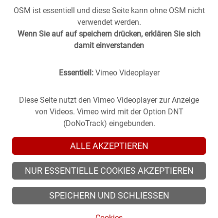
OSM ist essentiell und diese Seite kann ohne OSM nicht
verwendet werden.
Wenn Sie auf auf speichern drücken, erklären Sie sich
damit einverstanden
Essentiell:
Vimeo Videoplayer
Stuttgart aus der
Vergangenheit
in die
Gegenwart
geholt -
(oder anders herum).
Historische Fotos aus Stuttgart im direkten Vergleich mit
Diese Seite nutzt den Vimeo Videoplayer zur Anzeige
zeitgenössischen Bildern.
von Videos. Vimeo wird mit der Option DNT
(DoNoTrack) eingebunden.
ALLE AKZEPTIEREN
NUR ESSENTIELLE COOKIES AKZEPTIEREN
© 2026 zeitsprung-stuttgart.de, alle Rechte vorbehalten
SPEICHERN UND SCHLIESSEN
© 2026 Alle Rechte der Fotografen vorbehalten.
Cookies
Cookies
/
Impressum
/
Datenschutz