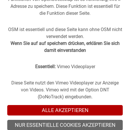
Adresse zu speichern. Diese Funktion ist essentiell für
die Funktion dieser Seite.
OSM ist essentiell und diese Seite kann ohne OSM nicht
verwendet werden.
Wenn Sie auf auf speichern drücken, erklären Sie sich
damit einverstanden
Essentiell:
Vimeo Videoplayer
Stuttgart aus der
Vergangenheit
in die
Gegenwart
geholt -
(oder anders herum).
Historische Fotos aus Stuttgart im direkten Vergleich mit
Diese Seite nutzt den Vimeo Videoplayer zur Anzeige
zeitgenössischen Bildern.
von Videos. Vimeo wird mit der Option DNT
(DoNoTrack) eingebunden.
ALLE AKZEPTIEREN
NUR ESSENTIELLE COOKIES AKZEPTIEREN