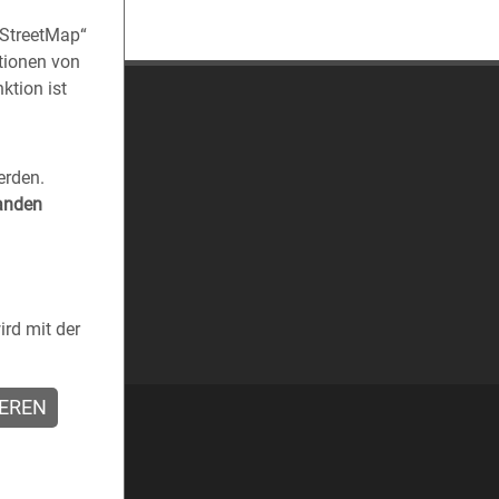
nStreetMap“
tionen von
ktion ist
erden.
tanden
rd mit der
IEREN