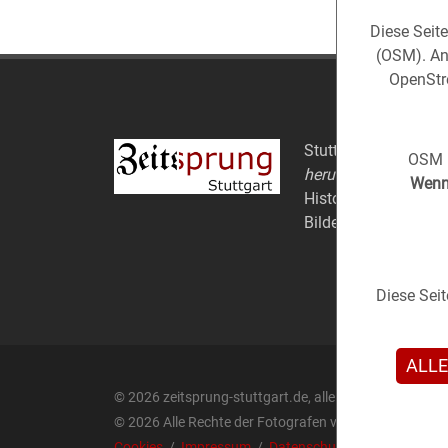
Diese Seit
(OSM). An
OpenStre
Stuttgart aus der
Ve
OSM i
herum).
Wenn 
Historische Fotos au
Bildern.
Diese Sei
ALLE
© 2026 zeitsprung-stuttgart.de, alle Rechte vorbehalt
© 2026 Alle Rechte der Fotografen vorbehalten.
Cookies
/
Impressum
/
Datenschutz