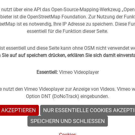
e nutzt über eine API das Open-Source-Mapping-Werkzeug „Ope
bieter ist die OpenStreetMap Foundation. Zur Nutzung der Funk
etMap ist es notwendig, Ihre IP Adresse zu speichern. Diese Fun
essentiell für die Funktion dieser Seite.
rgangenheit
in die
Gegenwart
geholt -
(oder anders
st essentiell und diese Seite kann ohne OSM nicht verwendet w
Sie auf auf speichern drücken, erklären Sie sich damit einvers
s Stuttgart im direkten Vergleich mit zeitgenössischen
Essentiell:
Vimeo Videoplayer
te nutzt den Vimeo Videoplayer zur Anzeige von Videos. Vimeo wi
Option DNT (DoNoTrack) eingebunden.
 AKZEPTIEREN
NUR ESSENTIELLE COOKIES AKZEPT
en
SPEICHERN UND SCHLIESSEN
Cookies