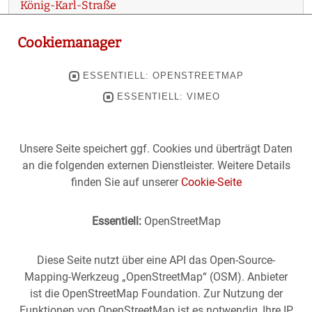
König-Karl-Straße
Der Vergleich der beiden Aufnahmen - fotografiert von
Cookiemanager
der…
ESSENTIELL: OPENSTREETMAP
ESSENTIELL: VIMEO
Unsere Seite speichert ggf. Cookies und überträgt Daten
an die folgenden externen Dienstleister. Weitere Details
finden Sie auf unserer
Cookie-Seite
Essentiell:
OpenStreetMap
Diese Seite nutzt über eine API das Open-Source-
Mapping-Werkzeug „OpenStreetMap“ (OSM). Anbieter
ist die OpenStreetMap Foundation. Zur Nutzung der
Funktionen von OpenStreetMap ist es notwendig, Ihre IP