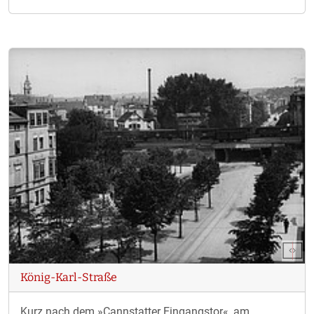
König-Karl-Straße
Kurz nach dem »Cannstatter Eingangstor«, am