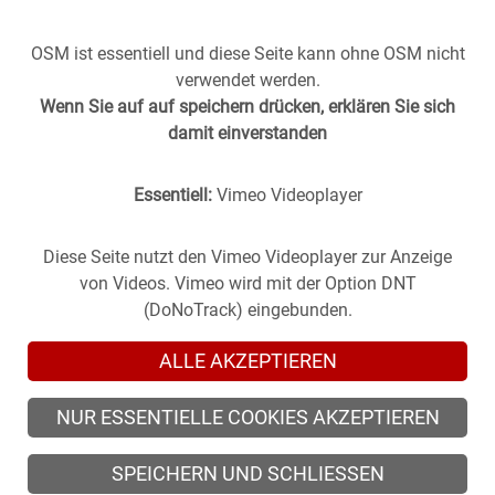
OSM ist essentiell und diese Seite kann ohne OSM nicht
verwendet werden.
Wenn Sie auf auf speichern drücken, erklären Sie sich
damit einverstanden
Essentiell:
Vimeo Videoplayer
Stuttgart aus der
Vergangenheit
in die
Gegenwart
geholt -
(oder anders herum).
Historische Fotos aus Stuttgart im direkten Vergleich mit
Diese Seite nutzt den Vimeo Videoplayer zur Anzeige
zeitgenössischen Bildern.
von Videos. Vimeo wird mit der Option DNT
(DoNoTrack) eingebunden.
ALLE AKZEPTIEREN
NUR ESSENTIELLE COOKIES AKZEPTIEREN
© 2026 zeitsprung-stuttgart.de, alle Rechte vorbehalten
SPEICHERN UND SCHLIESSEN