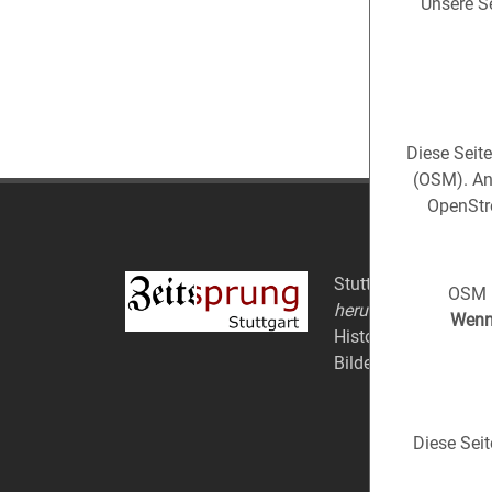
Unsere Se
Diese Seit
(OSM). An
OpenStre
Stuttgart aus der
Ve
OSM i
herum).
Wenn 
Historische Fotos au
Bildern.
Diese Sei