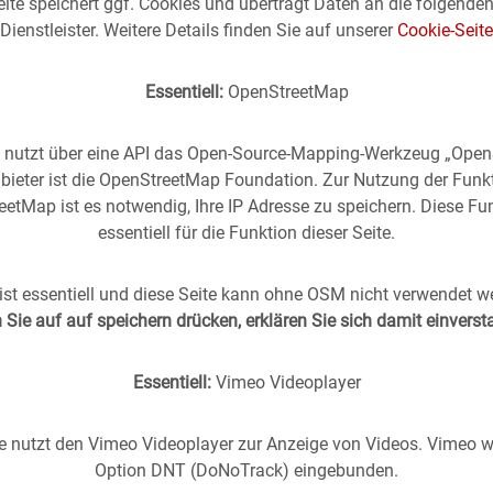
ite speichert ggf. Cookies und überträgt Daten an die folgende
Dienstleister. Weitere Details finden Sie auf unserer
Cookie-Seite
Essentiell:
OpenStreetMap
e nutzt über eine API das Open-Source-Mapping-Werkzeug „Ope
bieter ist die OpenStreetMap Foundation. Zur Nutzung der Funk
etMap ist es notwendig, Ihre IP Adresse zu speichern. Diese Fun
essentiell für die Funktion dieser Seite.
rgangenheit
in die
Gegenwart
geholt -
(oder anders
st essentiell und diese Seite kann ohne OSM nicht verwendet w
Sie auf auf speichern drücken, erklären Sie sich damit einvers
s Stuttgart im direkten Vergleich mit zeitgenössischen
Essentiell:
Vimeo Videoplayer
te nutzt den Vimeo Videoplayer zur Anzeige von Videos. Vimeo wi
Option DNT (DoNoTrack) eingebunden.