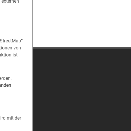
n externen
nStreetMap“
tionen von
ktion ist
erden.
tanden
rd mit der